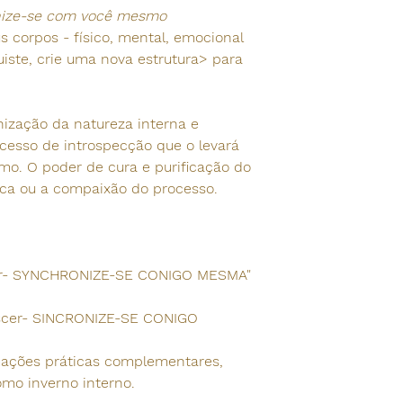
nize-se com você mesmo
corpos - físico, mental, emocional
quiste, crie uma nova estrutura> para
ização da natureza interna e
esso de introspecção que o levará
mo. O poder de cura e purificação do
rca ou a compaixão do processo.
cer- SYNCHRONIZE-SE CONIGO MESMA"
escer- SINCRONIZE-SE CONIGO
mações práticas complementares,
como inverno interno.