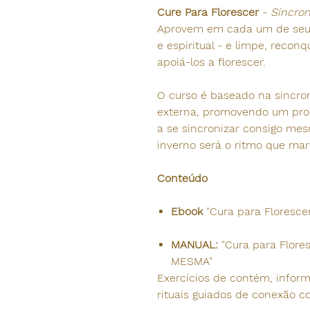
Cure Para Florescer
-
Sincro
Aprovem em cada um de seus 
e espiritual - e limpe, recon
apoiá-los a florescer.
O curso é baseado na sincron
externa, promovendo um proc
a se sincronizar consigo mes
inverno será o ritmo que ma
Conteúdo
Ebook
"Cura para Flores
MANUAL:
"Cura para Flor
MESMA"
Exercícios de contém, infor
rituais guiados de conexão 