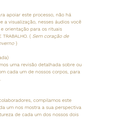
a apoiar este processo, não há
 a visualização, nesses áudios você
 e orientação para os rituais
DE TRABALHO. (
Sem coração de
inverno
)
ada)
emos uma revisão detalhada sobre ou
om cada um de nossos corpos, para
.
colaboradores, compilamos este
ada um nos mostra a sua perspectiva
tureza de cada um dos nossos dois