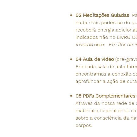
02 Meditações Guiadas
Par
nada mais poderoso do que
receberá energia adicional
indicados não no LIVRO 
inverno
ou e
Em flor de 
04 Aula de vídeo
(pré-grav
Em cada sala de aula far
encontramos a conexão c
aprofundar a ação de cura
05
PDFs Complementares
Através da nossa rede de 
material adicional onde c
sobre a consciência da na
corpos.