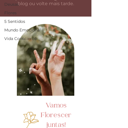
blog ou volte mais tarde.
Deusas
Flores
5 Sentidos
Mundo Emocional
Vida Consciente
Vamos
Florescer
juntas!