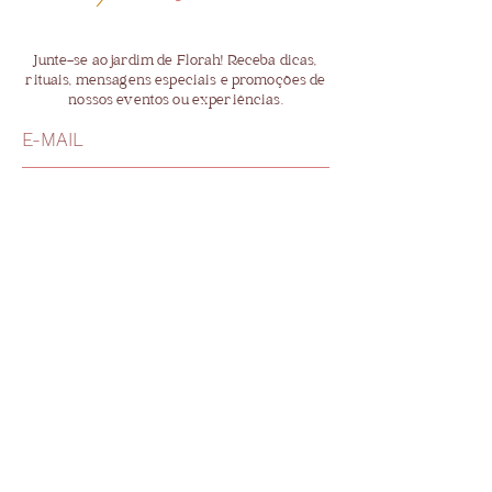
Junte-se ao jardim de Florah! Receba dicas,
rituais, mensagens especiais e promoções de
nossos eventos ou experiências.
receber em espanhol
receber em portugues
JUNTE-SE