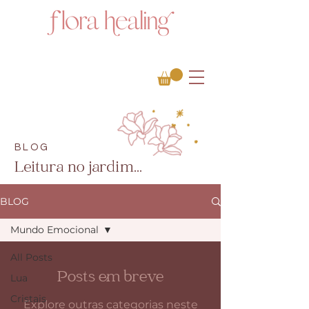
BLOG
Leitura no jardim...
BLOG
Mundo Emocional
All Posts
Posts em breve
Lua
Cristais
Explore outras categorias neste